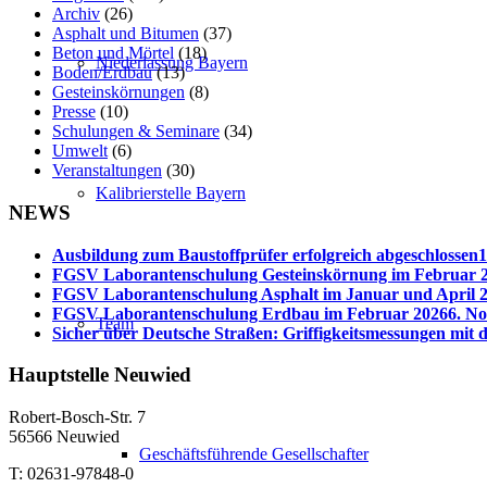
Archiv
(26)
Asphalt und Bitumen
(37)
Beton und Mörtel
(18)
Niederlassung Bayern
Boden/Erdbau
(13)
Gesteinskörnungen
(8)
Presse
(10)
Schulungen & Seminare
(34)
Umwelt
(6)
Veranstaltungen
(30)
Kalibrierstelle Bayern
NEWS
Ausbildung zum Baustoffprüfer erfolgreich abgeschlossen
1
FGSV Laborantenschulung Gesteinskörnung im Februar 
FGSV Laborantenschulung Asphalt im Januar und April 
FGSV Laborantenschulung Erdbau im Februar 2026
6. N
Team
Sicher über Deutsche Straßen: Griffigkeitsmessungen mi
Hauptstelle Neuwied
Robert-Bosch-Str. 7
56566 Neuwied
Geschäftsführende Gesellschafter
T: 02631-97848-0