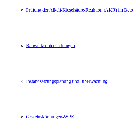
E-Mail-Adresse (Pflichtfeld)
Prüfung der Alkali-Kieselsäure-Reaktion (AKR) im Bet
Betreff
Ihre Nachricht
Bauwerksuntersuchungen
Instandsetzungsplanung und -überwachung
Ich stimme zu, dass meine Angaben aus dem Kontaktformular zur Beantwortung
Einwilligung jederzeit für die Zukunft per E-Mail an
mailbox@labor-hart.de
wide
Gesteinskörnungen-WPK