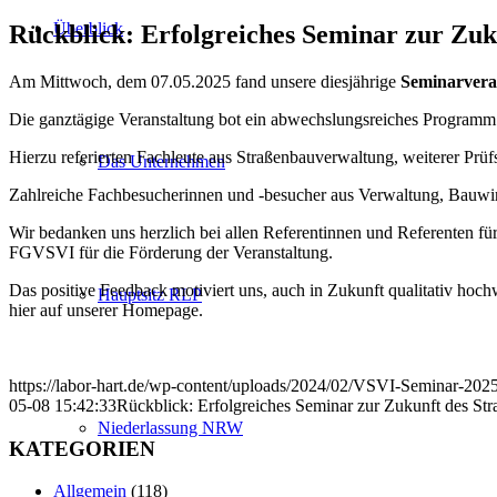
Überblick
Rückblick: Erfolgreiches Seminar zur Zuk
Am Mittwoch, dem 07.05.2025 fand unsere diesjährige
Seminarvera
Die ganztägige Veranstaltung bot ein abwechslungsreiches Programm
Hierzu referierten Fachleute aus Straßenbauverwaltung, weiterer Prüf
Das Unternehmen
Zahlreiche Fachbesucherinnen und -besucher aus Verwaltung, Bauwir
Wir bedanken uns herzlich bei allen Referentinnen und Referenten für
FGVSVI für die Förderung der Veranstaltung.
Das positive Feedback motiviert uns, auch in Zukunft qualitativ hoc
Hauptsitz RLP
hier auf unserer Homepage.
https://labor-hart.de/wp-content/uploads/2024/02/VSVI-Seminar-2025
05-08 15:42:33
Rückblick: Erfolgreiches Seminar zur Zukunft des Str
Niederlassung NRW
KATEGORIEN
Allgemein
(118)