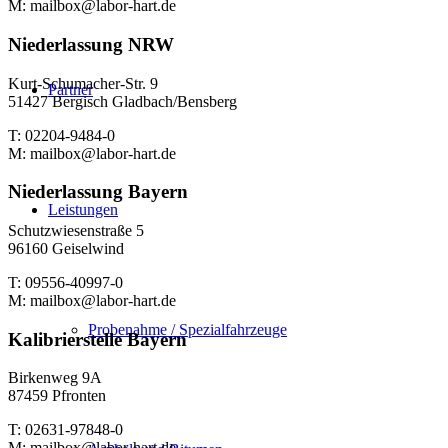
M: mailbox@labor-hart.de
Niederlassung NRW
Kurt-Schumacher-Str. 9
Partner
51427 Bergisch Gladbach/Bensberg
T: 02204-9484-0
M: mailbox@labor-hart.de
Niederlassung Bayern
Leistungen
Schutzwiesenstraße 5
96160 Geiselwind
T: 09556-40997-0
M: mailbox@labor-hart.de
Probenahme / Spezialfahrzeuge
Kalibrierstelle Bayern
Birkenweg 9A
87459 Pfronten
T: 02631-97848-0
M: mailbox@labor-hart.de