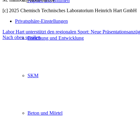
Asphalt und Bitumen
[c] 2025 Chemisch Technisches Laboratorium Heinrich Hart GmbH
Privatsphäre-Einstellungen
Labor Hart unterstützt den regionalen Sport: Neue Präsentationsanzüge
Nach oben scrollen
Forschung und Entwicklung
Rufen Sie uns an unter :
0 26 31 97 848 – 0
SKM
Oder auch gerne per E-Mail:
Ihr Name (Pflichtfeld)
Beton und Mörtel
Telefon (Pflichtfeld)