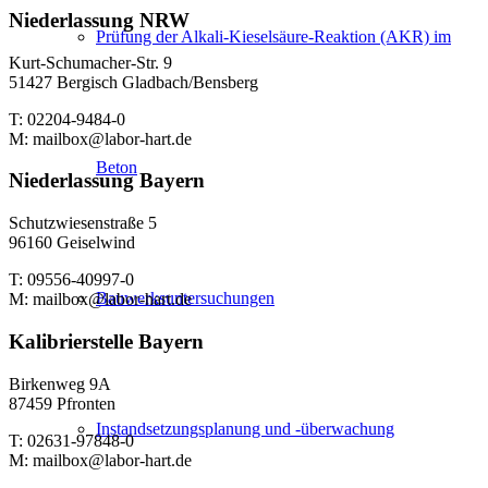
Niederlassung NRW
Prüfung der Alkali-Kieselsäure-Reaktion (AKR) im
Kurt-Schumacher-Str. 9
51427 Bergisch Gladbach/Bensberg
T: 02204-9484-0
M: mailbox@labor-hart.de
Beton
Niederlassung Bayern
Schutzwiesenstraße 5
96160 Geiselwind
T: 09556-40997-0
Bauwerksuntersuchungen
M: mailbox@labor-hart.de
Kalibrierstelle Bayern
Birkenweg 9A
87459 Pfronten
Instandsetzungsplanung und -überwachung
T: 02631-97848-0
M: mailbox@labor-hart.de