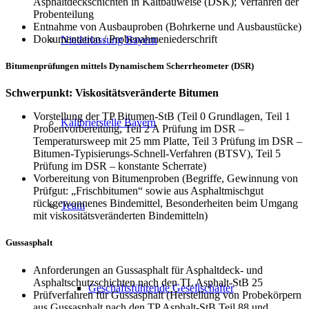
Asphaltdeckschichten in Kaltbauweise (DSK); Verfahren der
Probenteilung
Entnahme von Ausbauproben (Bohrkerne und Ausbaustücke)
Dokumentation / Probenahmeniederschrift
Niederlassung Bayern
Bitumenprüfungen mittels Dynamischem Scherrheometer (DSR)
Schwerpunkt: Viskositätsveränderte Bitumen
Vorstellung der TP Bitumen-StB (Teil 0 Grundlagen, Teil 1
Kalibrierstelle Bayern
Probenvorbereitung, Teil 2 A Prüfung im DSR –
Temperatursweep mit 25 mm Platte, Teil 3 Prüfung im DSR –
Bitumen-Typisierungs-Schnell-Verfahren (BTSV), Teil 5
Prüfung im DSR – konstante Scherrate)
Vorbereitung von Bitumenproben (Begriffe, Gewinnung von
Prüfgut: „Frischbitumen“ sowie aus Asphaltmischgut
rückgewonnenes Bindemittel, Besonderheiten beim Umgang
Team
mit viskositätsveränderten Bindemitteln)
Gussasphalt
Anforderungen an Gussasphalt für Asphaltdeck- und
Asphaltschutzschichten nach den TL Asphalt-StB 25
Geschäftsführende Gesellschafter
Prüfverfahren für Gussasphalt (Herstellung von Probekörpern
aus Gussasphalt nach den TP Asphalt-StB Teil 88 und