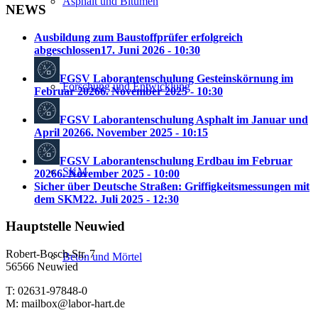
Asphalt und Bitumen
NEWS
Ausbildung zum Baustoffprüfer erfolgreich
abgeschlossen
17. Juni 2026 - 10:30
FGSV Laborantenschulung Gesteinskörnung im
Forschung und Entwicklung
Februar 2026
6. November 2025 - 10:30
FGSV Laborantenschulung Asphalt im Januar und
April 2026
6. November 2025 - 10:15
FGSV Laborantenschulung Erdbau im Februar
SKM
2026
6. November 2025 - 10:00
Sicher über Deutsche Straßen: Griffigkeitsmessungen mit
dem SKM
22. Juli 2025 - 12:30
Hauptstelle Neuwied
Robert-Bosch-Str. 7
Beton und Mörtel
56566 Neuwied
T: 02631-97848-0
M: mailbox@labor-hart.de