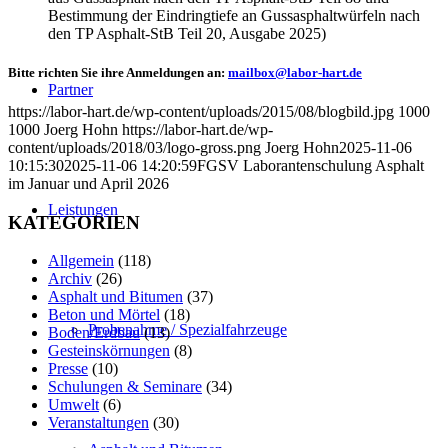
Bestimmung der Eindringtiefe an Gussasphaltwürfeln nach
den TP Asphalt-StB Teil 20, Ausgabe 2025)
Bitte richten Sie ihre Anmeldungen an:
mailbox@labor-hart.de
Partner
https://labor-hart.de/wp-content/uploads/2015/08/blogbild.jpg
1000
1000
Joerg Hohn
https://labor-hart.de/wp-
content/uploads/2018/03/logo-gross.png
Joerg Hohn
2025-11-06
10:15:30
2025-11-06 14:20:59
FGSV Laborantenschulung Asphalt
im Januar und April 2026
Leistungen
KATEGORIEN
Allgemein
(118)
Archiv
(26)
Asphalt und Bitumen
(37)
Beton und Mörtel
(18)
Probenahme / Spezialfahrzeuge
Boden/Erdbau
(13)
Gesteinskörnungen
(8)
Presse
(10)
Schulungen & Seminare
(34)
Umwelt
(6)
Veranstaltungen
(30)