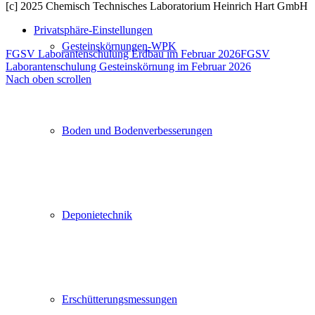
[c] 2025 Chemisch Technisches Laboratorium Heinrich Hart GmbH
Privatsphäre-Einstellungen
Gesteinskörnungen-WPK
FGSV Laborantenschulung Erdbau im Februar 2026
FGSV
Laborantenschulung Gesteinskörnung im Februar 2026
Nach oben scrollen
Rufen Sie uns an unter :
Boden und Bodenverbesserungen
0 26 31 97 848 – 0
Oder auch gerne per E-Mail:
Deponietechnik
Ihr Name (Pflichtfeld)
Telefon (Pflichtfeld)
Erschütterungsmessungen