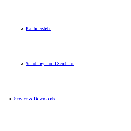
E-Mail-Adresse (Pflichtfeld)
Betreff
Kalibrierstelle
Ihre Nachricht
Schulungen und Seminare
Ich stimme zu, dass meine Angaben aus dem Kontaktformular zur
Service & Downloads
Beantwortung meiner Anfrage erhoben und verarbeitet werden. Die Daten
werden nach abgeschlossener Bearbeitung Ihrer Anfrage gelöscht. Hinweis: Sie
können Ihre Einwilligung jederzeit für die Zukunft per E-Mail an
mailbox@labor-hart.de
widerrufen. Detaillierte Informationen zum Umgang mit
Nutzerdaten finden Sie in unserer
Datenschutzerklärung
.