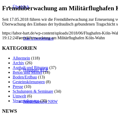
Überblick
Fremdüberwachung am Militärflughafen
Seit 17.05.2018 führen wir die Fremdüberwachung zur Erneuerung von
Überwachung des Einbaus der hydraulisch gebundenen Tragschicht so
https://labor-hart.de/wp-content/uploads/2018/06/Flughafen-Köln-Wa
19:12:24
Fremdüberwachung am Militärflughafen Köln-Wahn
Das Unternehmen
KATEGORIEN
Allgemein
(118)
Archiv
(26)
Asphalt und Bitumen
(37)
Hauptsitz RLP
Beton und Mörtel
(18)
Boden/Erdbau
(13)
Gesteinskörnungen
(8)
Presse
(10)
Schulungen & Seminare
(34)
Umwelt
(6)
Veranstaltungen
(30)
Niederlassung NRW
NEWS