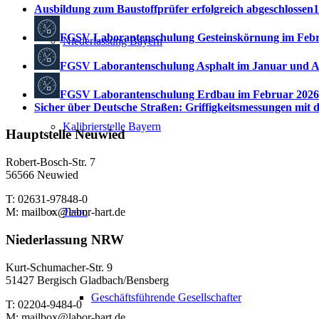
Ausbildung zum Baustoffprüfer erfolgreich abgeschlossen
1
FGSV Laborantenschulung Gesteinskörnung im Feb
Niederlassung Bayern
FGSV Laborantenschulung Asphalt im Januar und A
FGSV Laborantenschulung Erdbau im Februar 2026
Sicher über Deutsche Straßen: Griffigkeitsmessungen mi
Kalibrierstelle Bayern
Hauptstelle Neuwied
Robert-Bosch-Str. 7
56566 Neuwied
T: 02631-97848-0
Team
M: mailbox@labor-hart.de
Niederlassung NRW
Kurt-Schumacher-Str. 9
51427 Bergisch Gladbach/Bensberg
Geschäftsführende Gesellschafter
T: 02204-9484-0
M: mailbox@labor-hart.de