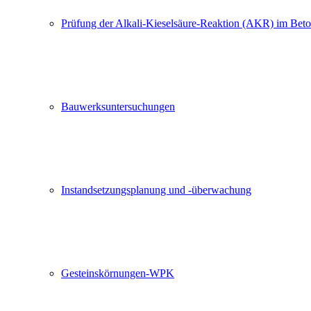
Prüfung der Alkali-Kieselsäure-Reaktion (AKR) im Bet
Bauwerksuntersuchungen
Ich stimme zu, dass meine Angaben aus dem Kontaktformular zur Beantwortung
Einwilligung jederzeit für die Zukunft per E-Mail an
mailbox@labor-hart.de
wide
Instandsetzungsplanung und -überwachung
Gesteinskörnungen-WPK