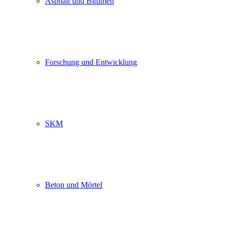
Asphalt und Bitumen
Rufen Sie uns an unter :
0 26 31 97 848 – 0
Forschung und Entwicklung
Oder auch gerne per E-Mail:
Ihr Name (Pflichtfeld)
SKM
Telefon (Pflichtfeld)
E-Mail-Adresse (Pflichtfeld)
Beton und Mörtel
Betreff
Ihre Nachricht