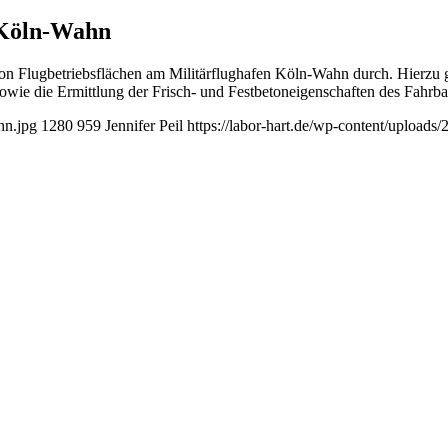
 Köln-Wahn
 Flugbetriebsflächen am Militärflughafen Köln-Wahn durch. Hierzu ge
wie die Ermittlung der Frisch- und Festbetoneigenschaften des Fahrb
hn.jpg
1280
959
Jennifer Peil
https://labor-hart.de/wp-content/uploads