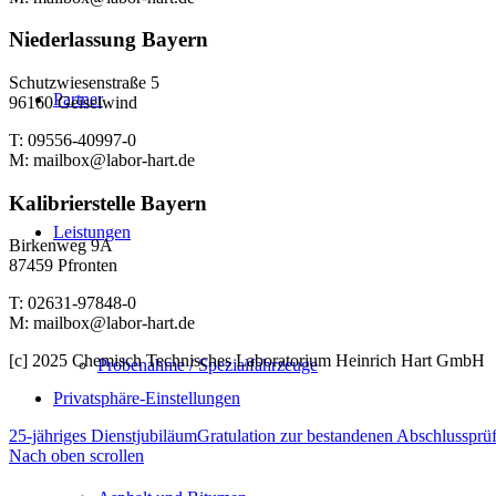
Niederlassung Bayern
Schutzwiesenstraße 5
Partner
96160 Geiselwind
T: 09556-40997-0
M: mailbox@labor-hart.de
Kalibrierstelle Bayern
Leistungen
Birkenweg 9A
87459 Pfronten
T: 02631-97848-0
M: mailbox@labor-hart.de
[c] 2025 Chemisch Technisches Laboratorium Heinrich Hart GmbH
Probenahme / Spezialfahrzeuge
Privatsphäre-Einstellungen
25-jähriges Dienstjubiläum
Gratulation zur bestandenen Abschlussprü
Nach oben scrollen