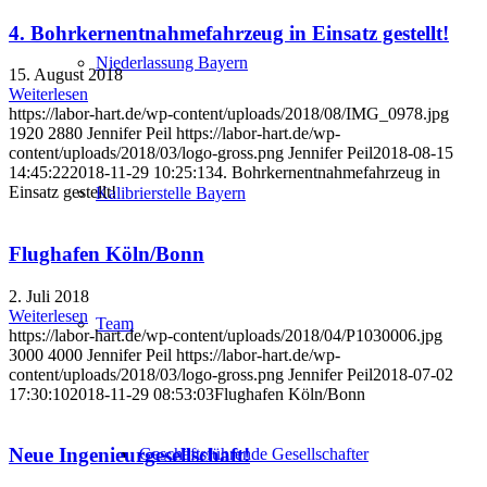
4. Bohrkernentnahmefahrzeug in Einsatz gestellt!
Niederlassung Bayern
15. August 2018
Weiterlesen
https://labor-hart.de/wp-content/uploads/2018/08/IMG_0978.jpg
1920
2880
Jennifer Peil
https://labor-hart.de/wp-
content/uploads/2018/03/logo-gross.png
Jennifer Peil
2018-08-15
14:45:22
2018-11-29 10:25:13
4. Bohrkernentnahmefahrzeug in
Einsatz gestellt!
Kalibrierstelle Bayern
Flughafen Köln/Bonn
2. Juli 2018
Weiterlesen
Team
https://labor-hart.de/wp-content/uploads/2018/04/P1030006.jpg
3000
4000
Jennifer Peil
https://labor-hart.de/wp-
content/uploads/2018/03/logo-gross.png
Jennifer Peil
2018-07-02
17:30:10
2018-11-29 08:53:03
Flughafen Köln/Bonn
Neue Ingenieurgesellschaft!
Geschäftsführende Gesellschafter