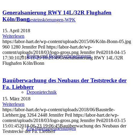
Generalsanierung RWY 14L/32R Flughafen
Köln/Bonn
Gesteinskörnungen-WPK
15. April 2018
Weiterlesen
https://labor-hart.de/wp-content/uploads/2015/06/Köln-Bonn-05.jpg
960
1280
Jennifer Peil
https://labor-hart.de/wp-
content/uploads/2018/03/logo-gross.png
Jennifer Peil
2018-04-15
Boden und Bodenverbesserungen
17:30:10
2018-11-29 10:21:49
Generalsanierung RWY 14L/32R
Flughafen Köln/Bonn
Bauüberwachung des Neubaus der Teststrecke der
Fa. Liebherr
Deponietechnik
15. März 2018
Weiterlesen
https://labor-hart.de/wp-content/uploads/2018/06/Baustelle-
Liebherr.jpg
3264
2448
Jennifer Peil
https://labor-hart.de/wp-
content/uploads/2018/03/logo-gross.png
Jennifer Peil
2018-03-15
15:01:45
2018-06-23 19:06:45
Bauüberwachung des Neubaus der
Erschütterungsmessungen
Teststrecke der Fa. Liebherr