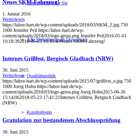
Neues SKM-Fahrzeug!
Unser Service für Sie
1. Januar 2016
Weiterlesen
https://labor-hart.de/wp-content/uploads/2018/03/SKM_2.jpg
750
1000
Jennifer Peil
https://labor-hart.de/wp-
content/uploads/2018/03/logo-gross.png
Jennifer Peil
2016-01-01
Alle Dokumente als Download
10:18:39
2018-06-25 10:30:49
Neues SKM-Fahrzeug!
Internes Grillfest, Bergisch Gladbach (NRW)
30. Juni 2015
Weiterlesen
Qualitätspolitik
https://labor-hart.de/wp-content/uploads/2015/07/grillfest_a.jpg
750
1000
Joerg Hohn
https://labor-hart.de/wp-
content/uploads/2018/03/logo-gross.png
Joerg Hohn
2015-06-30
15:14:06
2018-05-23 17:41:21
Internes Grillfest, Bergisch Gladbach
(NRW)
Kundenlogin
Gratulation zur bestandenen Abschlussprüfung
30. Juni 2015