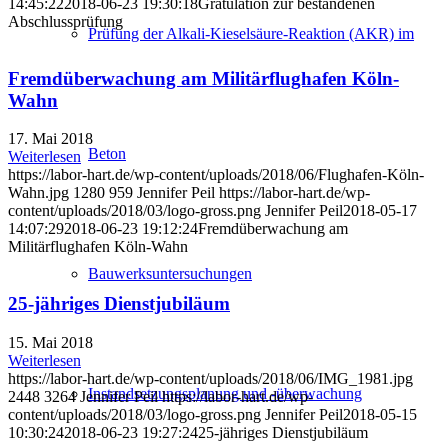
14:45:22
2018-06-23 19:30:18
Gratulation zur bestandenen
Abschlussprüfung
Prüfung der Alkali-Kieselsäure-Reaktion (AKR) im
Fremdüberwachung am Militärflughafen Köln-
Wahn
17. Mai 2018
Beton
Weiterlesen
https://labor-hart.de/wp-content/uploads/2018/06/Flughafen-Köln-
Wahn.jpg
1280
959
Jennifer Peil
https://labor-hart.de/wp-
content/uploads/2018/03/logo-gross.png
Jennifer Peil
2018-05-17
14:07:29
2018-06-23 19:12:24
Fremdüberwachung am
Militärflughafen Köln-Wahn
Bauwerksuntersuchungen
25-jähriges Dienstjubiläum
15. Mai 2018
Weiterlesen
https://labor-hart.de/wp-content/uploads/2018/06/IMG_1981.jpg
Instandsetzungsplanung und -überwachung
2448
3264
Jennifer Peil
https://labor-hart.de/wp-
content/uploads/2018/03/logo-gross.png
Jennifer Peil
2018-05-15
10:30:24
2018-06-23 19:27:24
25-jähriges Dienstjubiläum