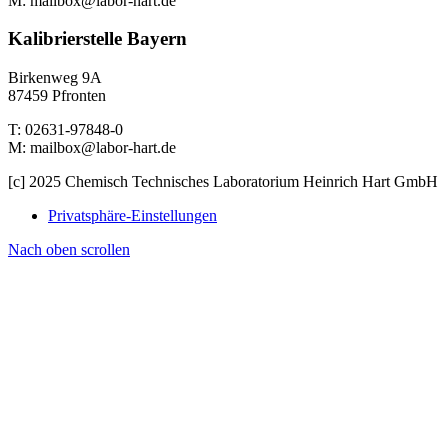
M: mailbox@labor-hart.de
Kalibrierstelle Bayern
Birkenweg 9A
87459 Pfronten
T: 02631-97848-0
M: mailbox@labor-hart.de
[c] 2025 Chemisch Technisches Laboratorium Heinrich Hart GmbH
Privatsphäre-Einstellungen
Nach oben scrollen
Rufen Sie uns an unter :
0 26 31 97 848 – 0
Oder auch gerne per E-Mail: