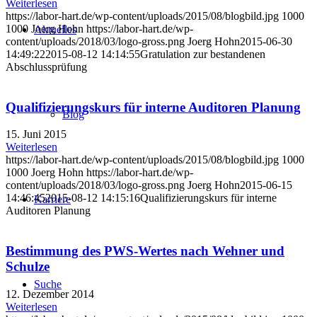
Weiterlesen
https://labor-hart.de/wp-content/uploads/2015/08/blogbild.jpg
1000
1000
Joerg Hohn
https://labor-hart.de/wp-
Aktuelles
content/uploads/2018/03/logo-gross.png
Joerg Hohn
2015-06-30
14:49:22
2015-08-12 14:14:55
Gratulation zur bestandenen
Abschlussprüfung
Qualifizierungskurs für interne Auditoren Planung
Blog
15. Juni 2015
Weiterlesen
https://labor-hart.de/wp-content/uploads/2015/08/blogbild.jpg
1000
1000
Joerg Hohn
https://labor-hart.de/wp-
content/uploads/2018/03/logo-gross.png
Joerg Hohn
2015-06-15
14:46:45
2015-08-12 14:15:16
Qualifizierungskurs für interne
Karriere
Auditoren Planung
Bestimmung des PWS-Wertes nach Wehner und
Schulze
Suche
12. Dezember 2014
Weiterlesen