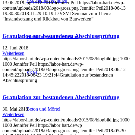
Asphalt und Bitumen
13.06.2018.jpg
1512
2016
Jennifer Peil
https://labor-hart.de/wp-
content/uploads/2018/03/logo-gross.png
Jennifer Peil
2018-06-13
19:30:30
2018-11-29 10:19:17
VSVI Seminar zum Thema
“Instandsetzung und Rückbau von Bauwerken”
Gratulation zur bestandenen Abschlussprüfung
Forschung und Entwicklung
12. Juni 2018
Weiterlesen
https://labor-hart.de/wp-content/uploads/2015/08/blogbild.jpg
1000
1000
Jennifer Peil
https://labor-hart.de/wp-
content/uploads/2018/03/logo-gross.png
Jennifer Peil
2018-06-12
SKM
14:45:22
2018-06-23 19:21:44
Gratulation zur bestandenen
Abschlussprüfung
Gratulation zur bestandenen Abschlussprüfung
30. Mai 2018
Beton und Mörtel
Weiterlesen
https://labor-hart.de/wp-content/uploads/2015/08/blogbild.jpg
1000
1000
Jennifer Peil
https://labor-hart.de/wp-
content/uploads/2018/03/logo-gross.png
Jennifer Peil
2018-05-30