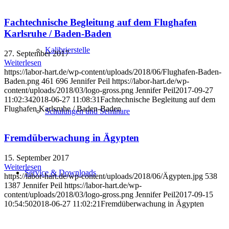
Fachtechnische Begleitung auf dem Flughafen
Karlsruhe / Baden-Baden
Kalibrierstelle
27. September 2017
Weiterlesen
https://labor-hart.de/wp-content/uploads/2018/06/Flughafen-Baden-
Baden.png
461
696
Jennifer Peil
https://labor-hart.de/wp-
content/uploads/2018/03/logo-gross.png
Jennifer Peil
2017-09-27
11:02:34
2018-06-27 11:08:31
Fachtechnische Begleitung auf dem
Flughafen Karlsruhe / Baden-Baden
Schulungen und Seminare
Fremdüberwachung in Ägypten
15. September 2017
Weiterlesen
Service & Downloads
https://labor-hart.de/wp-content/uploads/2018/06/Ägypten.jpg
538
1387
Jennifer Peil
https://labor-hart.de/wp-
content/uploads/2018/03/logo-gross.png
Jennifer Peil
2017-09-15
10:54:50
2018-06-27 11:02:21
Fremdüberwachung in Ägypten